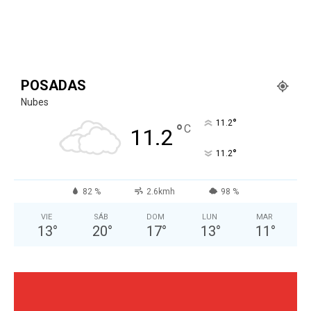
POSADAS
Nubes
°
11.2
°
C
11.2
°
11.2
82 %
2.6kmh
98 %
VIE
SÁB
DOM
LUN
MAR
13
°
20
°
17
°
13
°
11
°