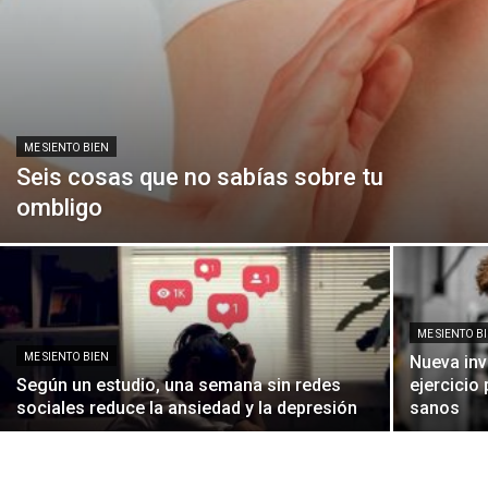
ME SIENTO BIEN
Seis cosas que no sabías sobre tu
ombligo
ME SIENTO B
ME SIENTO BIEN
Nueva inv
Según un estudio, una semana sin redes
ejercicio
sociales reduce la ansiedad y la depresión
sanos