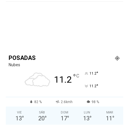
POSADAS
Nubes
°
11.2
°
C
11.2
°
11.2
82 %
2.6kmh
98 %
VIE
SÁB
DOM
LUN
MAR
13
°
20
°
17
°
13
°
11
°