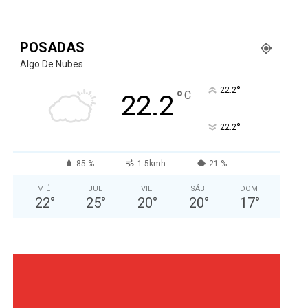
POSADAS
Algo De Nubes
°
22.2
°
C
22.2
°
22.2
85 %
1.5kmh
21 %
MIÉ
JUE
VIE
SÁB
DOM
22
°
25
°
20
°
20
°
17
°