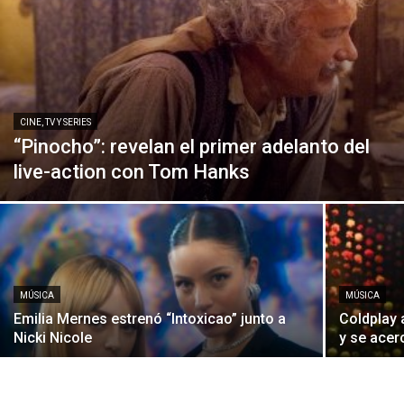
CINE, TV Y SERIES
“Pinocho”: revelan el primer adelanto del
live-action con Tom Hanks
MÚSICA
MÚSICA
Emilia Mernes estrenó “Intoxicao” junto a
Coldplay 
Nicki Nicole
y se acer