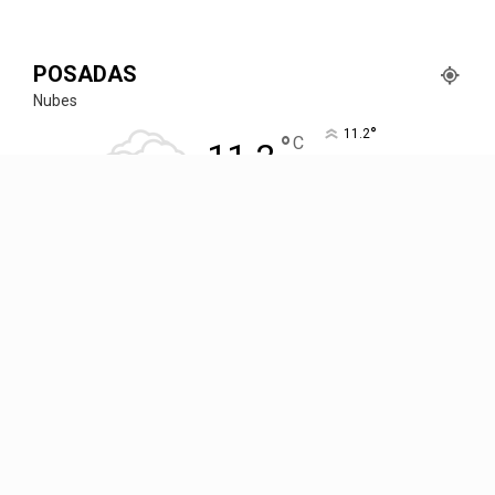
POSADAS
Nubes
°
11.2
°
C
11.2
°
11.2
82 %
2.6kmh
98 %
VIE
SÁB
DOM
LUN
MAR
13
°
20
°
17
°
13
°
11
°