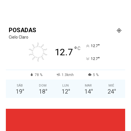
POSADAS
Cielo Claro
°
12.7
°
C
12.7
°
12.7
78 %
1.3kmh
5 %
SÁB
DOM
LUN
MAR
MIÉ
19
°
18
°
12
°
14
°
24
°