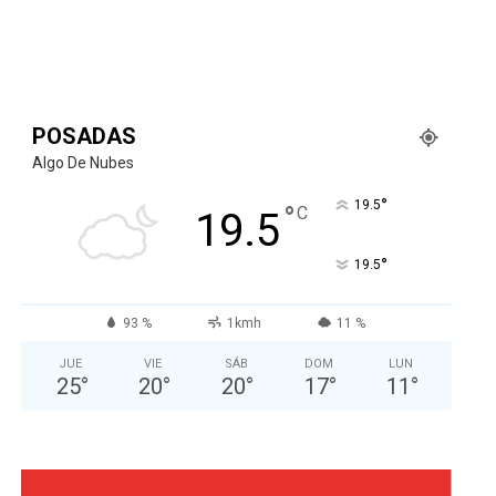
POSADAS
Algo De Nubes
°
19.5
°
C
19.5
°
19.5
93 %
1kmh
11 %
JUE
VIE
SÁB
DOM
LUN
25
°
20
°
20
°
17
°
11
°