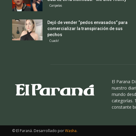
Caripelas
Dejó de vender “pedos envasados” para
comercializar la transpiración de sus
pechos
Cuack!
El Parana Di
nuestro diari
mundo desde
categorías.
constante b
© El Paraná. Desarrollado por
Washa
.