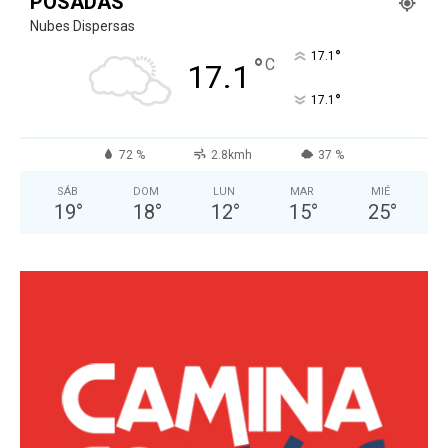
POSADAS
Nubes Dispersas
°
17.1
°
C
17.1
°
17.1
72 %
2.8kmh
37 %
SÁB
DOM
LUN
MAR
MIÉ
19
°
18
°
12
°
15
°
25
°