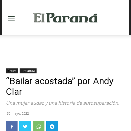
Recreo
Literatura
“Bailar acostada” por Andy
Clar
Una mujer audaz y una historia de autosuperación.
30 mayo, 2022