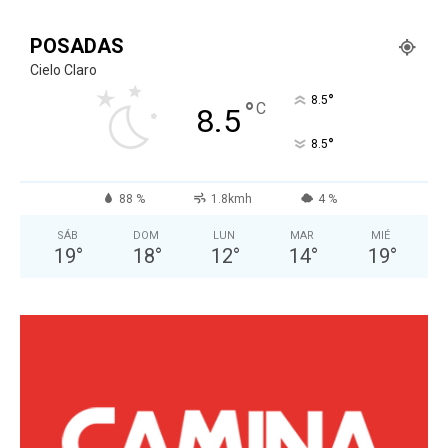
POSADAS
Cielo Claro
°
8.5
°
C
8.5
°
8.5
88 %
1.8kmh
4 %
SÁB
DOM
LUN
MAR
MIÉ
19
°
18
°
12
°
14
°
19
°