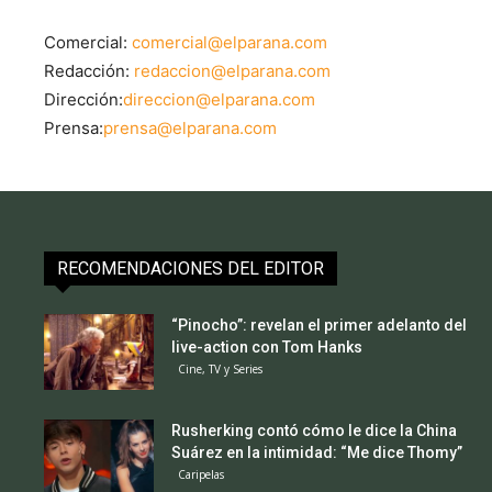
Comercial:
comercial@elparana.com
Redacción:
redaccion@elparana.com
Dirección:
direccion@elparana.com
Prensa:
prensa@elparana.com
RECOMENDACIONES DEL EDITOR
“Pinocho”: revelan el primer adelanto del
live-action con Tom Hanks
Cine, TV y Series
Rusherking contó cómo le dice la China
Suárez en la intimidad: “Me dice Thomy”
Caripelas