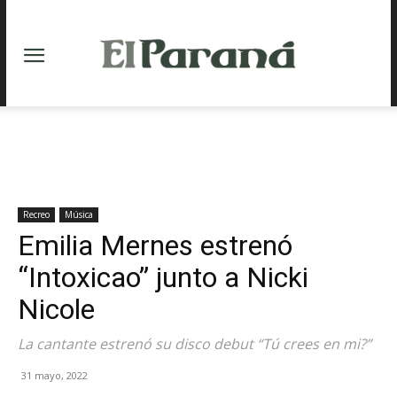
Recreo
Música
Emilia Mernes estrenó
“Intoxicao” junto a Nicki
Nicole
La cantante estrenó su disco debut “Tú crees en mi?”
31 mayo, 2022