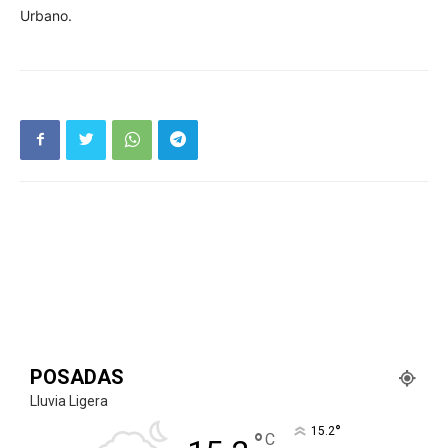
Urbano.
POSADAS
Lluvia Ligera
°
15.2
°
C