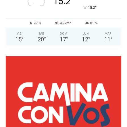
15.2
°
15.2
92 %
4.2kmh
81 %
VIE
SÁB
DOM
LUN
MAR
15
°
20
°
17
°
12
°
11
°