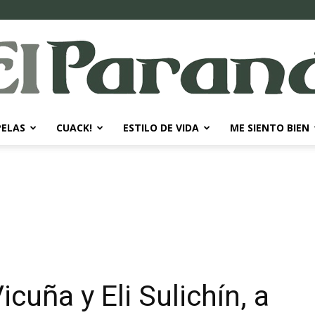
PELAS
CUACK!
ESTILO DE VIDA
ME SIENTO BIEN
El
Paraná
cuña y Eli Sulichín, a