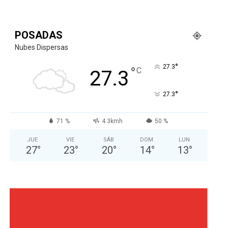
POSADAS
Nubes Dispersas
°
27.3
°
C
27.3
°
27.3
71 %
4.3kmh
50 %
JUE
VIE
SÁB
DOM
LUN
27
°
23
°
20
°
14
°
13
°