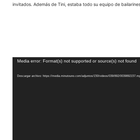
invitados. Además de Tini, estaba todo su equipo de bailarines
Reproductor
Media error: Format(s) not supported or source(s) not found
de
video
Descargar archivo: https://media.minutouno.com/adjuntos/150/videos/039/892/0039892157.