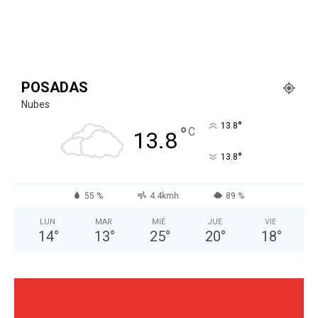
POSADAS
Nubes
°
13.8
°
C
13.8
°
13.8
55 %
4.4kmh
89 %
LUN
MAR
MIÉ
JUE
VIE
14
°
13
°
25
°
20
°
18
°