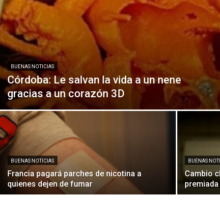
BUENAS NOTICIAS
Córdoba: Le salvan la vida a un nene
gracias a un corazón 3D
BUENAS NOTICIAS
BUENAS NOTI
Francia pagará parches de nicotina a
Cambio cl
quienes dejen de fumar
premiada 