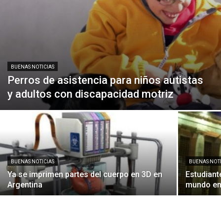
BUENAS NOTICIAS
Perros de asistencia para niños autistas
y adultos con discapacidad motriz
BUENAS NOTICIAS
BUENAS NOTI
Ya se imprimen partes del cuerpo en 3D en
Estudiant
Argentina
mundo en