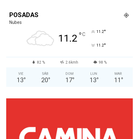
POSADAS
Nubes
°
11.2
°
C
11.2
°
11.2
82 %
2.6kmh
98 %
VIE
SÁB
DOM
LUN
MAR
13
°
20
°
17
°
13
°
11
°