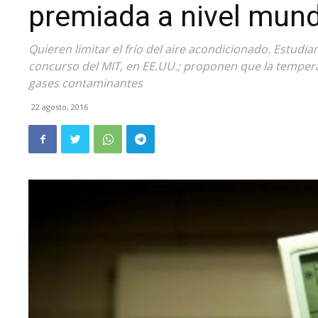
premiada a nivel mund
Quieren limitar el frío del aire acondicionado. Estudi
concurso del MIT, en EE.UU.; proponen que la temper
gases contaminantes
22 agosto, 2016