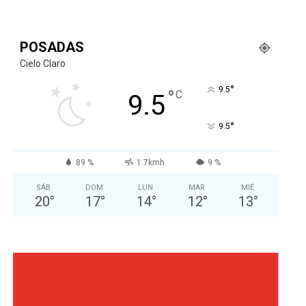
POSADAS
Cielo Claro
°
9.5
°
C
9.5
°
9.5
89 %
1.7kmh
9 %
SÁB
DOM
LUN
MAR
MIÉ
20
°
17
°
14
°
12
°
13
°