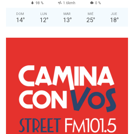
98 %
1.6kmh
0 %
DOM
LUN
MAR
MIÉ
JUE
14
°
12
°
13
°
25
°
18
°