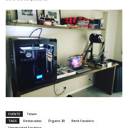
FUENTE
Télam
TAGS
Destacadas
Órgano 3D
René Favaloro
Universidad Favaloro