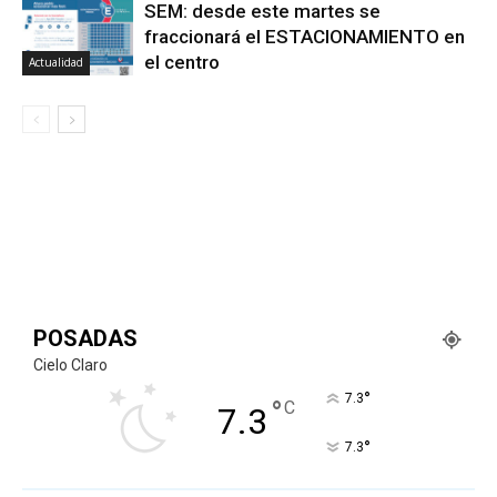
SEM: desde este martes se
fraccionará el ESTACIONAMIENTO en
el centro
Actualidad
POSADAS
Cielo Claro
°
7.3
°
C
7.3
°
7.3