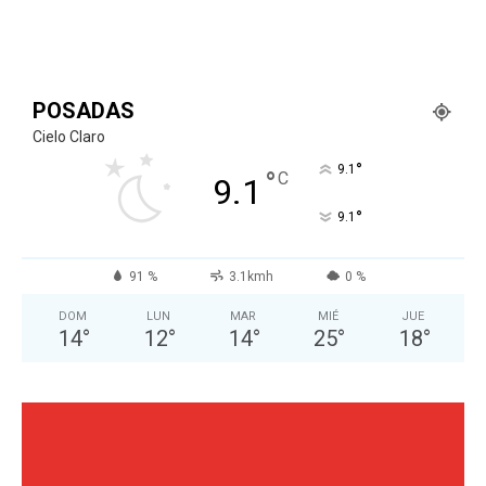
POSADAS
Cielo Claro
°
9.1
°
C
9.1
°
9.1
91 %
3.1kmh
0 %
DOM
LUN
MAR
MIÉ
JUE
14
°
12
°
14
°
25
°
18
°