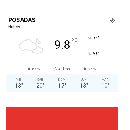
POSADAS
Nubes
°
9.8
°
C
9.8
°
9.8
86 %
3.7kmh
97 %
VIE
SÁB
DOM
LUN
MAR
13
°
20
°
17
°
13
°
10
°