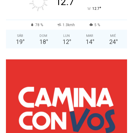
12.7
°
12.7
78 %
1.3kmh
5 %
SÁB
DOM
LUN
MAR
MIÉ
19
°
18
°
12
°
14
°
24
°