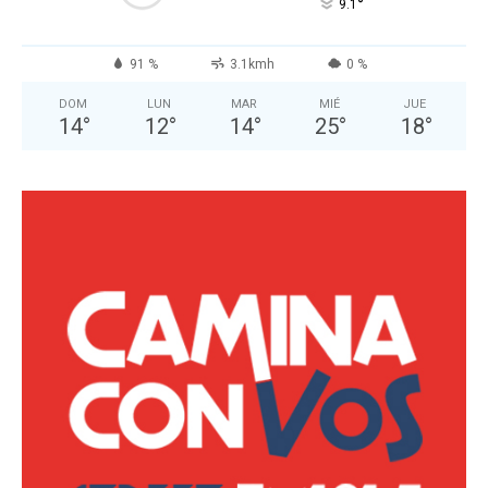
°
9.1
91 %
3.1kmh
0 %
DOM
LUN
MAR
MIÉ
JUE
14
°
12
°
14
°
25
°
18
°