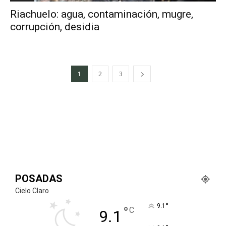
Riachuelo: agua, contaminación, mugre,
corrupción, desidia
1
2
3
POSADAS
Cielo Claro
°
9.1
°
C
9.1