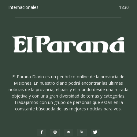
Ecología
El 2016 un año de condiciones climáticas
extremas
POSADAS
Lluvia Ligera
°
15.2
°
C
15.2