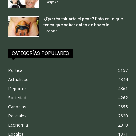
Los gatos quieren a los humanos… Más de
lo pensado
Ecología
Avistaron dos ejemplares de águila harpía