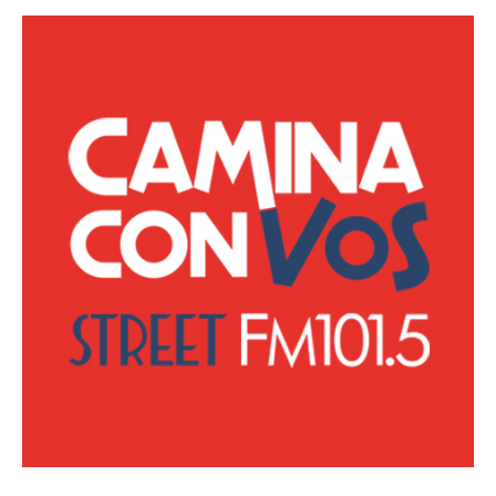
Destacadas
17 de Mayo Día Mundial del Reciclaje
Ecología
Lanzan la primera red federal de monitoreo
ambiental en Argentina