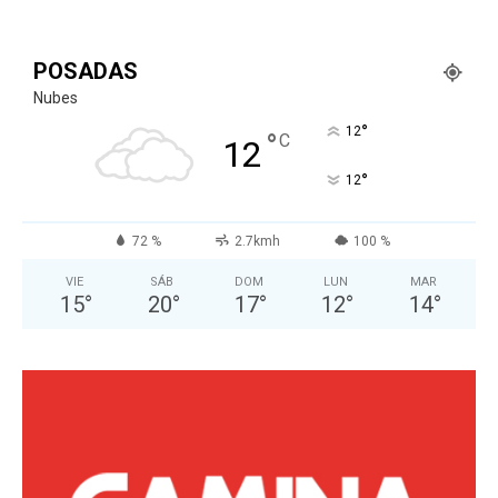
POSADAS
Nubes
°
12
°
C
12
°
12
72 %
2.7kmh
100 %
VIE
SÁB
DOM
LUN
MAR
15
°
20
°
17
°
12
°
14
°