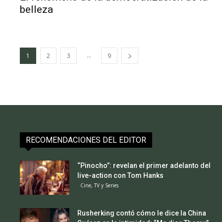
belleza
...
1
2
3
9
RECOMENDACIONES DEL EDITOR
“Pinocho”: revelan el primer adelanto del
live-action con Tom Hanks
Cine, TV y Series
Rusherking contó cómo le dice la China