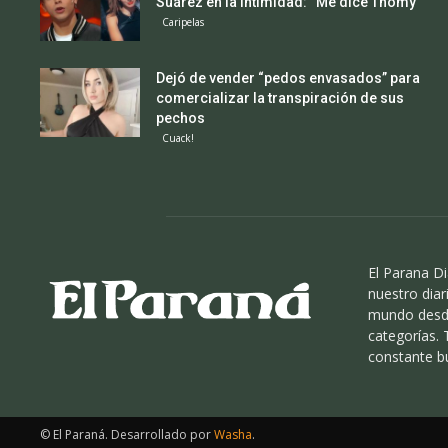
Suárez en la intimidad: “Me dice Thomy”
Caripelas
Dejó de vender “pedos envasados” para
comercializar la transpiración de sus
pechos
Cuack!
El Parana Di
nuestro diari
mundo desde
categorías.
constante b
© El Paraná. Desarrollado por
Washa
.