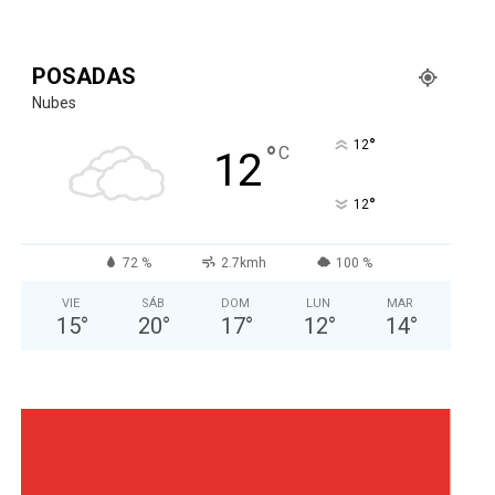
POSADAS
Nubes
°
12
°
C
12
°
12
72 %
2.7kmh
100 %
VIE
SÁB
DOM
LUN
MAR
15
°
20
°
17
°
12
°
14
°