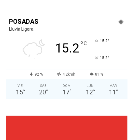
POSADAS
Lluvia Ligera
°
15.2
°
C
15.2
°
15.2
92 %
4.2kmh
81 %
VIE
SÁB
DOM
LUN
MAR
15
°
20
°
17
°
12
°
11
°