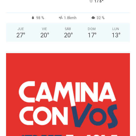
°
17.6
98 %
1.8kmh
32 %
JUE
VIE
SÁB
DOM
LUN
27
°
20
°
20
°
17
°
13
°