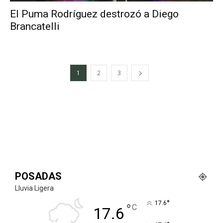
El Puma Rodríguez destrozó a Diego
Brancatelli
1
2
3
POSADAS
Lluvia Ligera
°
17.6
°
C
17.6