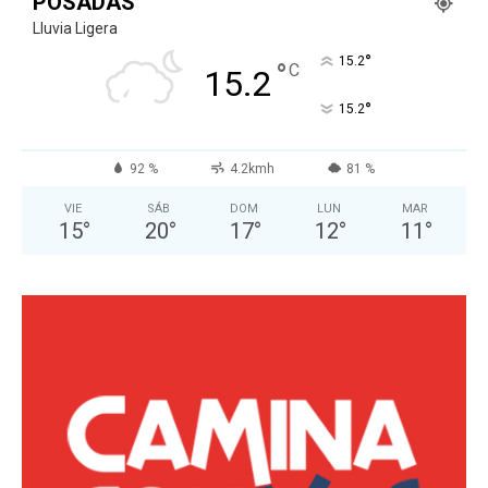
POSADAS
Lluvia Ligera
°
15.2
°
C
15.2
°
15.2
92 %
4.2kmh
81 %
VIE
SÁB
DOM
LUN
MAR
15
°
20
°
17
°
12
°
11
°