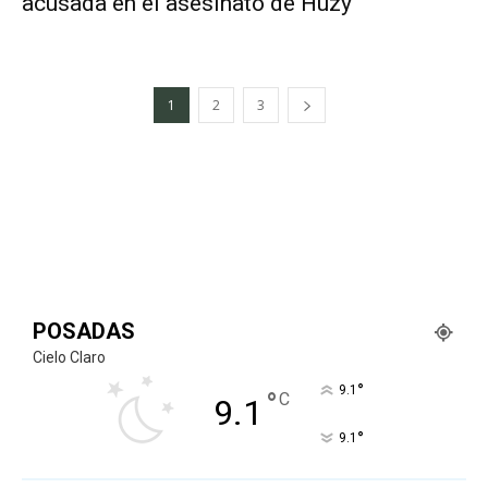
acusada en el asesinato de Huzy
1
2
3
POSADAS
Cielo Claro
°
9.1
°
C
9.1
°
9.1