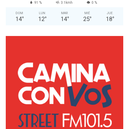
91 %
3.1kmh
0 %
DOM
LUN
MAR
MIÉ
JUE
14
°
12
°
14
°
25
°
18
°