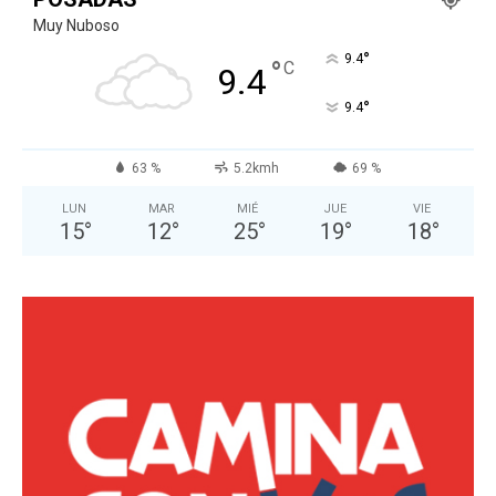
Muy Nuboso
°
9.4
°
C
9.4
°
9.4
63 %
5.2kmh
69 %
LUN
MAR
MIÉ
JUE
VIE
15
°
12
°
25
°
19
°
18
°