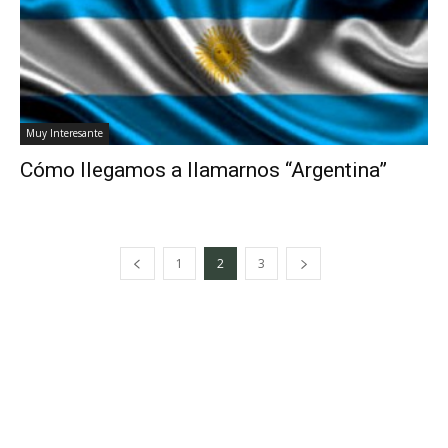
Muy Interesante
Cómo llegamos a llamarnos “Argentina”
1
2
3