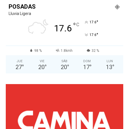
POSADAS
Lluvia Ligera
°
17.6
°
C
17.6
°
17.6
98 %
1.8kmh
32 %
JUE
VIE
SÁB
DOM
LUN
27
°
20
°
20
°
17
°
13
°