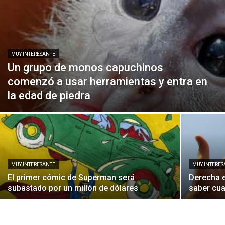
MUY INTERESANTE
Un grupo de monos capuchinos
comenzó a usar herramientas y entra en
la edad de piedra
MUY INTERESANTE
MUY INTERES
El primer cómic de Superman será
Derecha e
subastado por un millón de dólares
saber cua