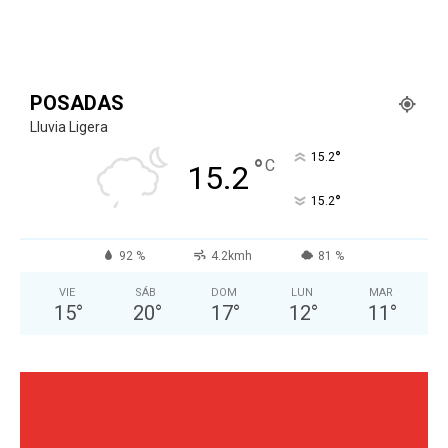
POSADAS
Lluvia Ligera
°
15.2
°
C
15.2
°
15.2
92 %
4.2kmh
81 %
VIE
SÁB
DOM
LUN
MAR
15
°
20
°
17
°
12
°
11
°