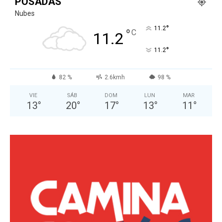
POSADAS
Nubes
°
11.2
°
C
11.2
°
11.2
82 %
2.6kmh
98 %
VIE
SÁB
DOM
LUN
MAR
13
°
20
°
17
°
13
°
11
°