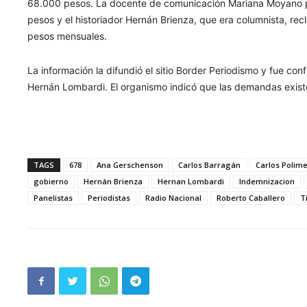
68.000 pesos. La docente de comunicación Mariana Moyano pi
pesos y el historiador Hernán Brienza, que era columnista, 
pesos mensuales.
La información la difundió el sitio Border Periodismo y fue co
Hernán Lombardi. El organismo indicó que las demandas existe
TAGS
678
Ana Gerschenson
Carlos Barragán
Carlos Polime
gobierno
Hernán Brienza
Hernan Lombardi
Indemnizacion
Panelistas
Periodistas
Radio Nacional
Roberto Caballero
T