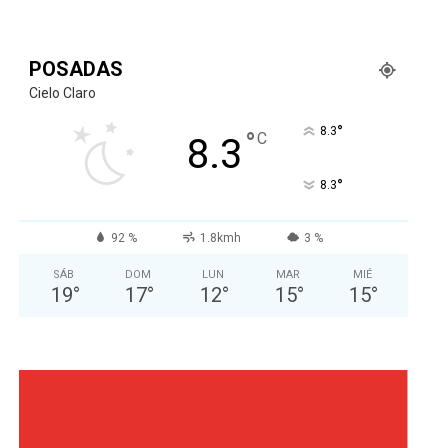
POSADAS
Cielo Claro
°
8.3
°
C
8.3
°
8.3
92 %
1.8kmh
3 %
SÁB
DOM
LUN
MAR
MIÉ
19
°
17
°
12
°
15
°
15
°