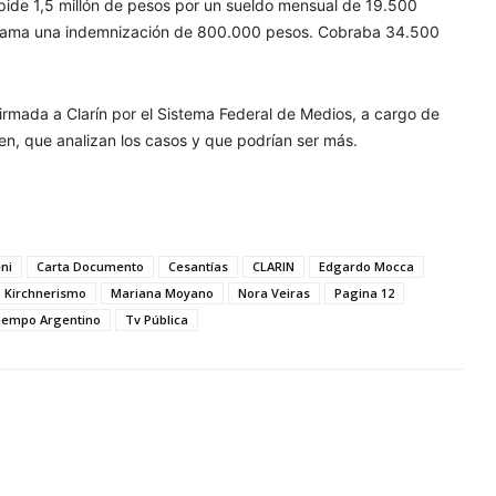
de 1,5 millón de pesos por un sueldo mensual de 19.500
reclama una indemnización de 800.000 pesos. Cobraba 34.500
nfirmada a Clarín por el Sistema Federal de Medios, a cargo de
n, que analizan los casos y que podrían ser más.
ni
Carta Documento
Cesantías
CLARIN
Edgardo Mocca
Kirchnerismo
Mariana Moyano
Nora Veiras
Pagina 12
iempo Argentino
Tv Pública