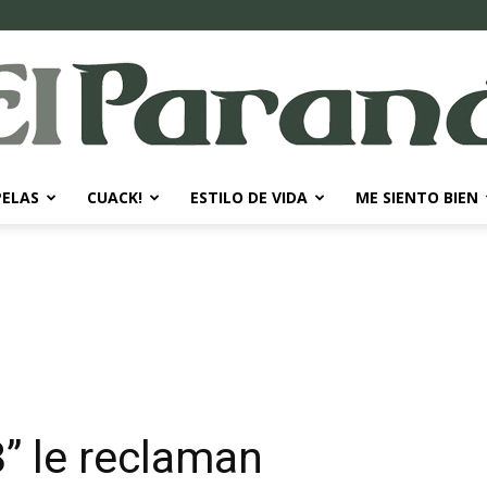
PELAS
CUACK!
ESTILO DE VIDA
ME SIENTO BIEN
El
Paraná
8” le reclaman