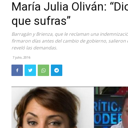
María Julia Oliván: “D
que sufras”
Barragán y Brienza, que le reclaman una indemnizació
firmaron días antes del cambio de gobierno, salieron 
reveló las demandas.
7 julio, 2016