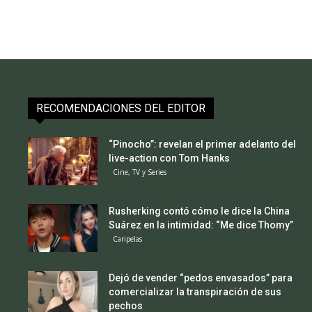
RECOMENDACIONES DEL EDITOR
“Pinocho”: revelan el primer adelanto del
live-action con Tom Hanks
Cine, TV y Series
Rusherking contó cómo le dice la China
Suárez en la intimidad: “Me dice Thomy”
Caripelas
Dejó de vender “pedos envasados” para
comercializar la transpiración de sus
pechos