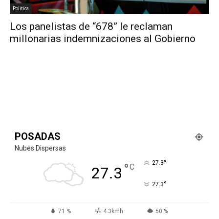
Politica
Los panelistas de “678” le reclaman
millonarias indemnizaciones al Gobierno
POSADAS
Nubes Dispersas
°
27.3
°
C
27.3
°
27.3
71 %
4.3kmh
50 %