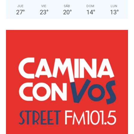
JUE
VIE
SÁB
DOM
LUN
27
°
23
°
20
°
14
°
13
°