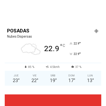
POSADAS
Nubes Dispersas
°
22.9
°
C
22.9
°
22.9
85 %
4.5kmh
37 %
JUE
VIE
SÁB
DOM
LUN
23
°
22
°
19
°
17
°
13
°