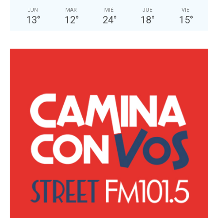
LUN
MAR
MIÉ
JUE
VIE
13
°
12
°
24
°
18
°
15
°