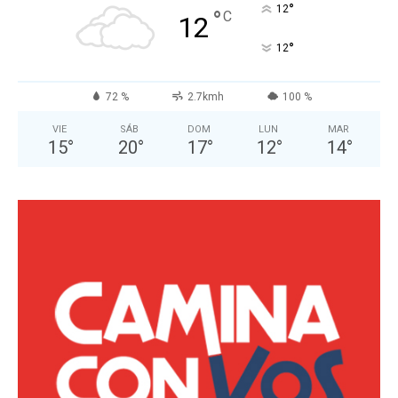
°
12
°
C
12
°
12
72 %
2.7kmh
100 %
VIE
SÁB
DOM
LUN
MAR
15
°
20
°
17
°
12
°
14
°