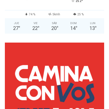
°
25.2
74 %
5kmh
25 %
JUE
VIE
SÁB
DOM
LUN
27
°
22
°
20
°
14
°
13
°