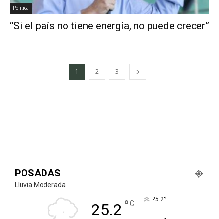
Politica
“Si el país no tiene energía, no puede crecer”
1
2
3
POSADAS
Lluvia Moderada
°
25.2
°
C
25.2