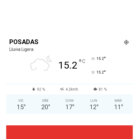
POSADAS
Lluvia Ligera
°
15.2
°
C
15.2
°
15.2
92 %
4.2kmh
81 %
VIE
SÁB
DOM
LUN
MAR
15
°
20
°
17
°
12
°
11
°