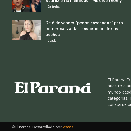
Suárez en la intimidad: “Me dice Thomy”
Caripelas
Dejó de vender “pedos envasados” para
comercializar la transpiración de sus
pechos
Cuack!
El Parana Di
nuestro diari
mundo desde
categorías.
constante b
© El Paraná. Desarrollado por
Washa
.