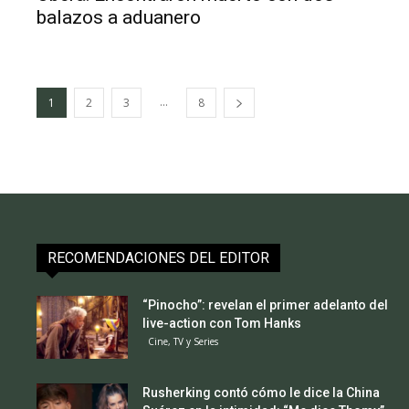
balazos a aduanero
...
1
2
3
8
RECOMENDACIONES DEL EDITOR
“Pinocho”: revelan el primer adelanto del
live-action con Tom Hanks
Cine, TV y Series
Rusherking contó cómo le dice la China