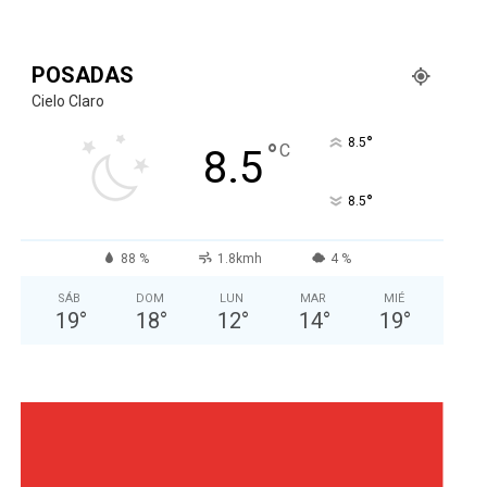
POSADAS
Cielo Claro
°
8.5
°
C
8.5
°
8.5
88 %
1.8kmh
4 %
SÁB
DOM
LUN
MAR
MIÉ
19
°
18
°
12
°
14
°
19
°