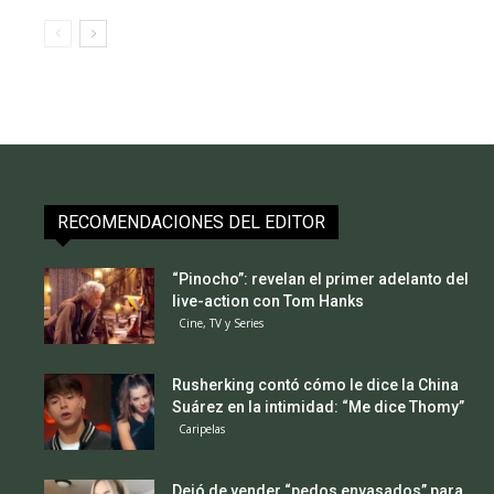
RECOMENDACIONES DEL EDITOR
“Pinocho”: revelan el primer adelanto del
live-action con Tom Hanks
Cine, TV y Series
Rusherking contó cómo le dice la China
Suárez en la intimidad: “Me dice Thomy”
Caripelas
Dejó de vender “pedos envasados” para