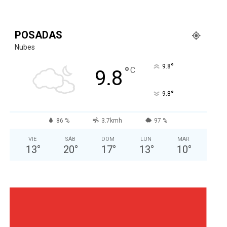
POSADAS
Nubes
°
9.8
°
C
9.8
°
9.8
86 %
3.7kmh
97 %
VIE
SÁB
DOM
LUN
MAR
13
°
20
°
17
°
13
°
10
°