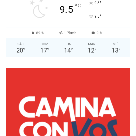
°
9.5
°
C
9.5
°
9.5
89 %
1.7kmh
9 %
SÁB
DOM
LUN
MAR
MIÉ
20
°
17
°
14
°
12
°
13
°