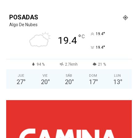
POSADAS
Algo De Nubes
°
19.4
°
C
19.4
°
19.4
94 %
2.7kmh
21 %
JUE
VIE
SÁB
DOM
LUN
27
°
20
°
20
°
17
°
13
°