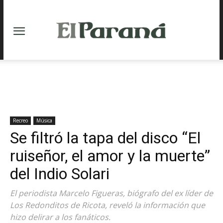
Recreo
Música
Se filtró la tapa del disco “El
ruiseñor, el amor y la muerte”
del Indio Solari
El periodista Marcelo Figueras, biógrafo del ex líder de
Los Redonditos de Ricota, reveló la información que
hizo delirar a los fanáticos.