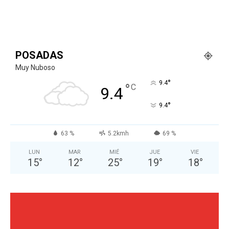
POSADAS
Muy Nuboso
°
9.4
°
C
9.4
°
9.4
63 %
5.2kmh
69 %
LUN
MAR
MIÉ
JUE
VIE
15
°
12
°
25
°
19
°
18
°