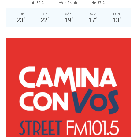
85 %
4.5kmh
37 %
JUE
VIE
SÁB
DOM
LUN
23
°
22
°
19
°
17
°
13
°