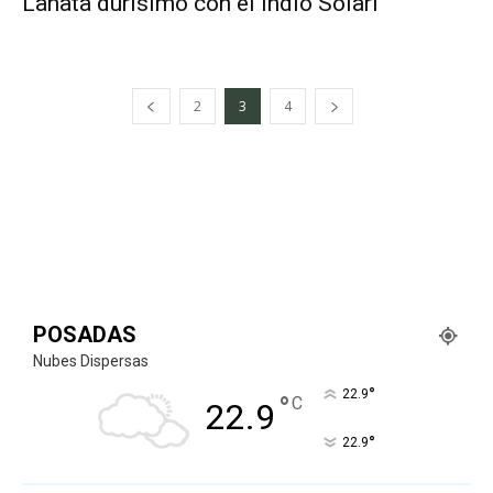
Lanata durísimo con el Indio Solari
2
3
4
POSADAS
Nubes Dispersas
°
22.9
°
C
22.9
°
22.9