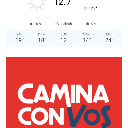
12.7
°
12.7
78 %
1.3kmh
5 %
SÁB
DOM
LUN
MAR
MIÉ
19
°
18
°
12
°
14
°
24
°