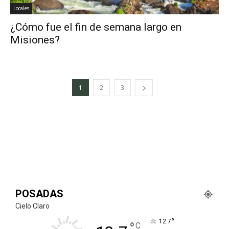
Locales
¿Cómo fue el fin de semana largo en
Misiones?
1
2
3
POSADAS
Cielo Claro
°
12.7
°
C