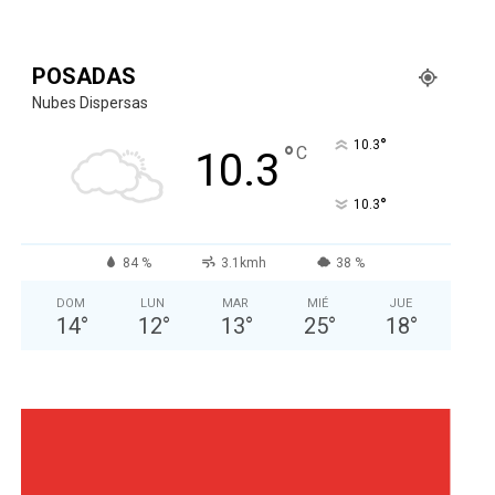
POSADAS
Nubes Dispersas
°
10.3
°
C
10.3
°
10.3
84 %
3.1kmh
38 %
DOM
LUN
MAR
MIÉ
JUE
14
°
12
°
13
°
25
°
18
°