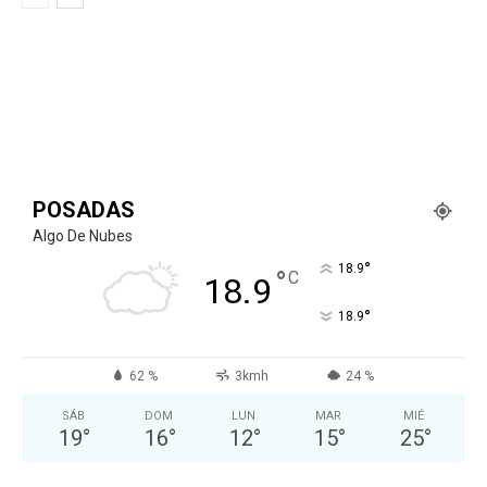
POSADAS
Algo De Nubes
°
18.9
°
C
18.9
°
18.9
62 %
3kmh
24 %
SÁB
DOM
LUN
MAR
MIÉ
19
°
16
°
12
°
15
°
25
°