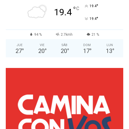
°
19.4
°
C
19.4
°
19.4
94 %
2.7kmh
21 %
JUE
VIE
SÁB
DOM
LUN
27
°
20
°
20
°
17
°
13
°