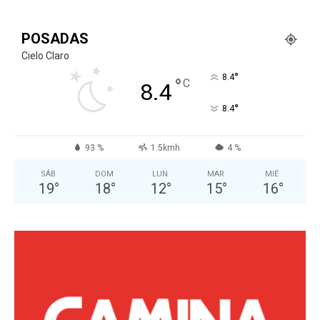
POSADAS
Cielo Claro
°
8.4
°
C
8.4
°
8.4
93 %
1.5kmh
4 %
SÁB
DOM
LUN
MAR
MIÉ
19
°
18
°
12
°
15
°
16
°