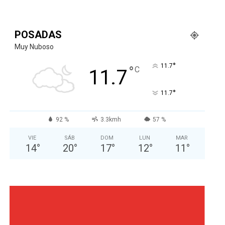
POSADAS
Muy Nuboso
°
11.7
°
C
11.7
°
11.7
92 %
3.3kmh
57 %
VIE
SÁB
DOM
LUN
MAR
14
°
20
°
17
°
12
°
11
°