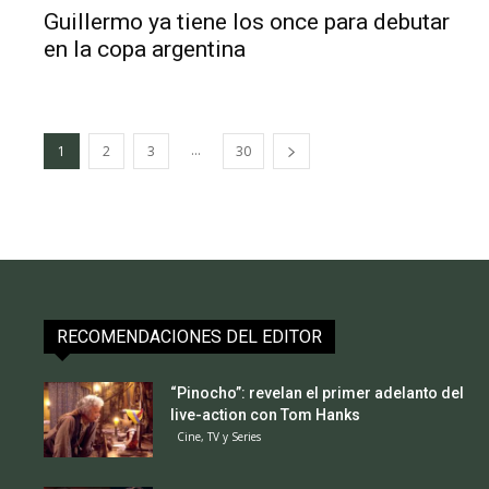
Guillermo ya tiene los once para debutar
en la copa argentina
...
1
2
3
30
RECOMENDACIONES DEL EDITOR
“Pinocho”: revelan el primer adelanto del
live-action con Tom Hanks
Cine, TV y Series